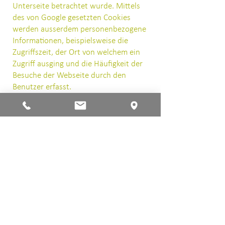
Unterseite betrachtet wurde. Mittels
des von Google gesetzten Cookies
werden ausserdem personenbezogene
Informationen, beispielsweise die
Zugriffszeit, der Ort von welchem ein
Zugriff ausging und die Häufigkeit der
Besuche der Webseite durch den
Benutzer erfasst.
Im Auftrag des Betreibers dieser
Website wird Google diese
Informationen benutzen, um Ihre
Nutzung der Website auszuwerten, um
Reports über die Websiteaktivitäten
zusammenzustellen und um weitere
mit der Websitenutzung und der
Internetnutzung verbundene
Dienstleistungen uns gegenüber zu
erbringen. Im Zuge dessen können